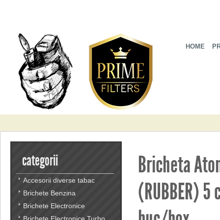
HOME
P
Bricheta Atom
categorii
Accesorii diverse tabac
(RUBBER) 5 c
Brichete Benzina
Brichete Electronice
buc/box
Brichete Electronice Turbo