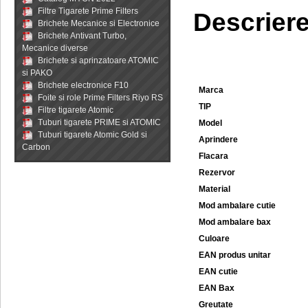
Filtre Tigarete Prime Filters
Descrier
Brichete Mecanice si Electronice
Brichete Antivant Turbo,
Mecanice diverse
Brichete si aprinzatoare ATOMIC
si PAKO
Brichete electronice F10
Marca
Foite si role Prime Filters Riyo RS
TIP
Filtre tigarete Atomic
Tuburi tigarete PRIME si ATOMIC
Model
Tuburi tigarete Atomic Gold si
Aprindere
Carbon
Flacara
Rezervor
Material
Mod ambalare cutie
Mod ambalare bax
Culoare
EAN produs unitar
EAN cutie
EAN Bax
Greutate