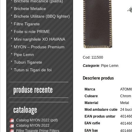
Brichete mecanice (piatra)
Brichete Metalice
Brichete Utilitare (BBQ lighter)
Filtre Tigarete
Foite si role PRIME
Mini narghilele XO HAVANA
MYON – Produse Premium
Pipe Lemn
Cod: 111500
Tuburi Tigarete
Categorie
:
Pipe Lemn
Tutun si Tigari de foi
Descriere produs
produse recente
Marca
ATOMI
Culoare
Chrom
Material
Metal
cataloage
Mod ambalare cutie
24 buc/
EAN produs unitar
40146
Catalog MYON 2022 (pdf)
EAN cutie
40146
Catalog MYON 2022
Filtre Tigarete Prime Filters
EAN bax
40146