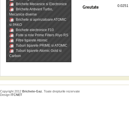
Brichete Mecanice si Electronice
0.0251 
Greutate
Brichete Antivant Turbo,
Mecanice diverse
Brichete si aprinzatoare ATOMIC
si PAKO
Brichete electronice F10
Foite si role Prime Filters Riyo RS
Filtre tigarete Atomic
Tuburi tigarete PRIME si ATOMIC
Tuburi tigarete Atomic Gold si
Carbon
Copyright 2012
Brichete-Gaz
. Toate drepturile rezervate
Design
ITCNET