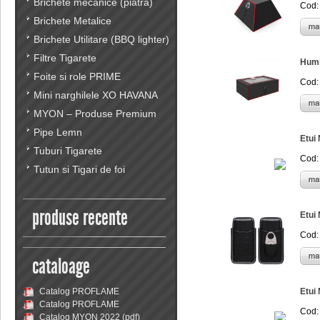
Brichete mecanice (piatra)
Cod:
Brichete Metalice
Brichete Utilitare (BBQ lighter)
Filtre Tigarete
Humi
Foite si role PRIME
Cod:
Mini narghilele XO HAVANA
MYON – Produse Premium
Pipe Lemn
Etui
Tuburi Tigarete
Cod:
Tutun si Tigari de foi
produse recente
Etui 
Cod:
cataloage
Catalog PROFLAME
Etui
Catalog PROFLAME
Cod:
Catalog MYON 2022 (pdf)