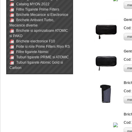
Catalog MYON 2022
Filtre Tigarete Prime Filters
Brichete Mecanice si Electronice
Gent
Brichete Antivant Turbo,
Mecanice diverse
Cod:
Brichete si aprinzatoare ATOMIC
si PAKO
Brichete electronice F10
Foite si role Prime Filters Riyo RS
Gent
Filtre tigarete Atomic
Tuburi tigarete PRIME si ATOMIC
Cod:
Tuburi tigarete Atomic Gold si
Carbon
Bric
Cod:
Bric
Cod: